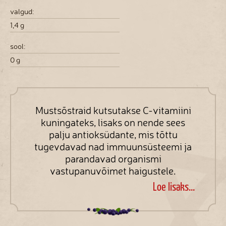
valgud:
1,4 g
sool:
0 g
Mustsõstraid kutsutakse C-vitamiini
kuningateks, lisaks on nende sees
palju antioksüdante, mis tõttu
tugevdavad nad immuunsüsteemi ja
parandavad organismi
vastupanuvõimet haigustele.
Loe lisaks...