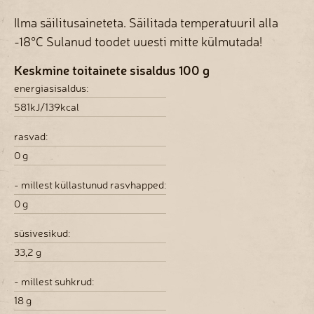
Ilma säilitusaineteta. Säilitada temperatuuril alla
-18°C Sulanud toodet uuesti mitte külmutada!
Keskmine toitainete sisaldus 100 g
energiasisaldus:
581kJ/139kcal
rasvad:
0 g
- millest küllastunud rasvhapped:
0 g
süsivesikud:
33,2 g
- millest suhkrud:
18 g